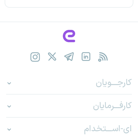
کارجـــویان
کارفـــرمایان
ای-اســـتخدام