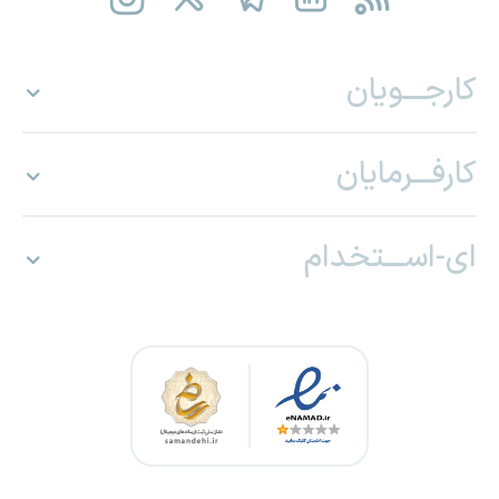
کارجـــویان
کارفـــرمایان
ای-اســـتخدام