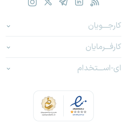
کارجـــویان
کارفـــرمایان
ای-اســـتخدام