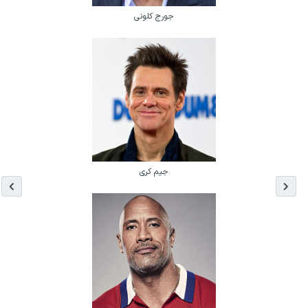
جورج کلونی
جیم کری