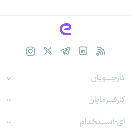
کارجـــویان
کارفـــرمایان
ای-اســـتخدام