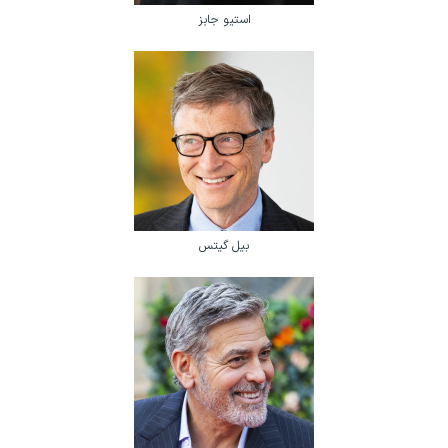
استیو جابز
بیل گیتس