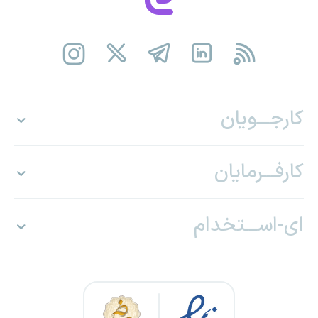
کارجـــویان
کارفـــرمایان
ای-اســـتخدام