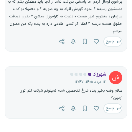
براشون ارسال کردم اما پاسخی دریافت نشد از کجا باید مطمئن بشم که به
دستشون رسیده ؟ نحوه گزینش افراد به چه صورته ؟ و معمولا تو کدام
سازمان « منظورم شهر هست » دعوت به کاراموزی میشن ؟ بدون دریافت
حقوق هست درسته ؟ لطفا اگر کسی اطلاعی داره به بنده بگه من ممنون
میشم
پاسخ
شهرزاد
ش
۱۳ مرداد ۱۴۰۵، ۱۳:۴۷
سلام وقت بخیر بنده فارغ التحصیل شدم نمیتونم شرکت کنم توی
آزمون؟
پاسخ