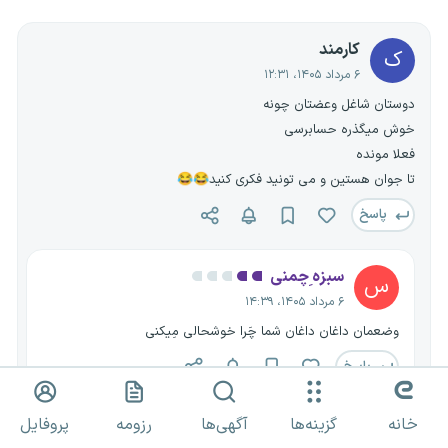
کارمند
ک
۶ مرداد ۱۴۰۵، ۱۲:۳۱
دوستان شاغل وعضتان چونه
خوش میگذره حسابرسی
فعلا مونده
تا جوان هستین و می تونید فکری کنید😂😂
پاسخ
سبزه ِچمنی
س
۶ مرداد ۱۴۰۵، ۱۴:۳۹
وضعمان داغان داغان شما چَرا خوشحالی مِیکنی
پاسخ
خانه
گزینه‌ها
آگهی‌ها
رزومه
پروفایل
کارمند
ک