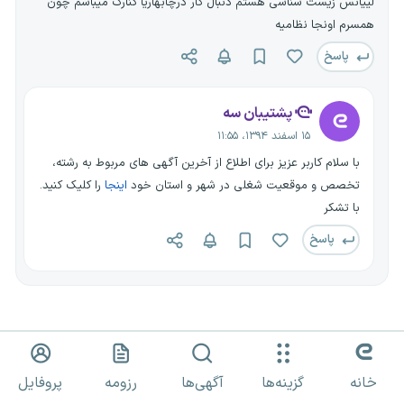
لییانس زیست شناسی هستم دنبال کار درچابهاریا کنارک میباشم چون
همسرم اونجا نظامیه
پاسخ
پشتیبان سه
۱۵ اسفند ۱۳۹۴، ۱۱:۵۵
با سلام کاربر عزیز برای اطلاع از آخرین آگهی های مربوط به رشته،
تخصص و موقعیت شغلی در شهر و استان خود
اینجا
را کلیک کنید.
با تشکر
پاسخ
فرهاد
ف
۱۳ اسفند ۱۳۹۴، ۲۳:۲۰
خانه
گزینه‌ها
آگهی‌ها
رزومه
پروفایل