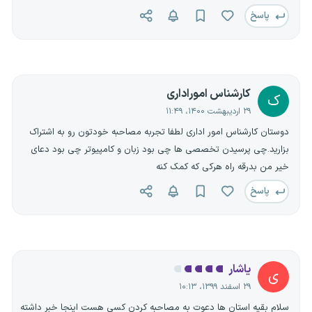
🔸 شامل سوالات حیطه عمومی،‌ مطابق بودجه‌بندی سوالات متولی آزمون:
پاسخ
🔹 105 سوال از دروس عمومی
🔸 15 تست از درس معارف اسلامی
🔹 15 تست از درس زبان و ادبیات فارسی
🔸 15 تست از درس قوانین و مقررات اداری
کارشناس اموراداری
🔹 15 تست از درس معلومات عمومی
ک
🔸 15 تست از درس زبان انگلیسی عمومی
۲۹ اردیبهشت ۱۴۰۰، ۱۱:۴۹
🔹 15 تست از درس هوش و توانمندی‌های ذهنی
دوستان کارشناس امور اداری لطفا تجربه مصاحبه خودتون رو به اشتراک
🔸 15 تست از درس فناوری اطلاعات
بزارید.چی پرسیدن تخصصی ها چی بود زبان و کامپیوتر چی بود دعای
🔹 سوالات تالیفی کاملا جدید و عدم وجود اشتراک با بسته‌های مطالعاتی
خیر من بدرقه راه هرکی که کمک کنه
پیشین
پاسخ
🔸 پاسخ‌نامه کاملا تشریحی به صورت ضمیمه در انتهای بسته
🔹 قابلیت خودآزمایی و شبیه‌سازی فضای روز آزمون با استفاده از این
دفترچه
⬅️
برای تهیه بسته اینجا کلیک کنید
یاشار
.
ی
۲۹ اسفند ۱۳۹۹، ۱۰:۱۳
سلام بقیه استان ها دعوت به مصاحبه کردن کسی هست اینجا خبر داشته