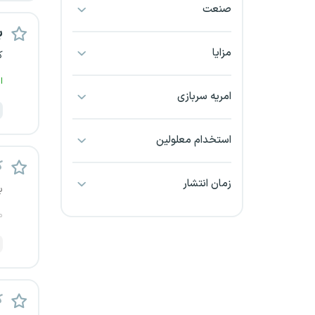
صنعت
بجنورد
ب
بندرعباس
مزایا
ک
ا
بوشهر
امریه سربازی
بیرجند
استخدام معلولین
تبریز
ک
زمان انتشار
ب
خراسان جنوبی
م
خراسان شمالی
خرم آباد
خوزستان
ک