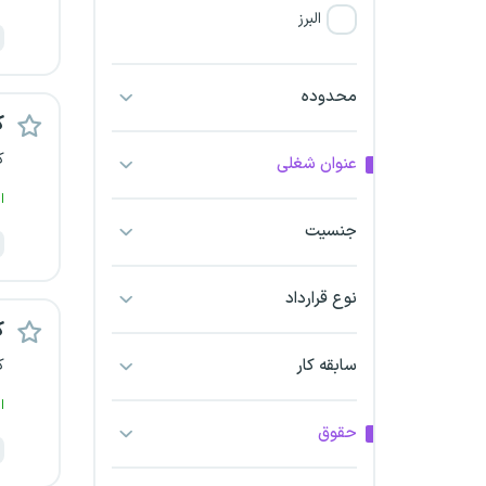
البرز
فارس
محدوده
ک
آذربایجان شرقی
ک
عنوان شغلی
آذربایجان غربی
ا
جنسیت
اراک
اردبیل
نوع قرارداد
ک
ارومیه
سابقه کار
ک
اهواز
ا
حقوق
ایلام