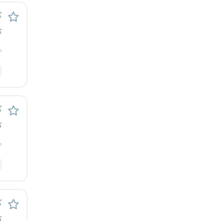
کرج
ک
ک
کردستان
م
کرمان
کرمانشاه
ک
کهگیلویه و بویراحمد
ک
گرگان
م
گلستان
گیلان
ک
یاسوج
ک