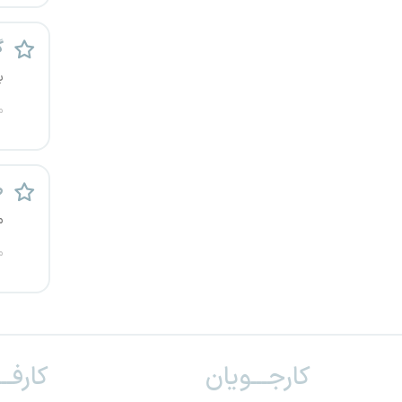
یزد
گ
خارج از کشور
ب
م
ط
م
م
کارجـــویان
کارفــ