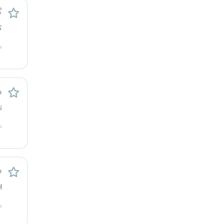
گ
کرج
ک
کردستان
م
کرمان
کرمانشاه
م
ت
کهگیلویه و بویراحمد
م
گرگان
گلستان
ط
H
گیلان
م
یاسوج