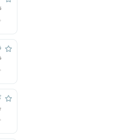
قزوین
ق
م
قم
لرستان
ف
مازندران
ف
مرکزی
م
مشهد
گ
هرمزگان
ی
همدان
م
چهارمحال و بختیاری