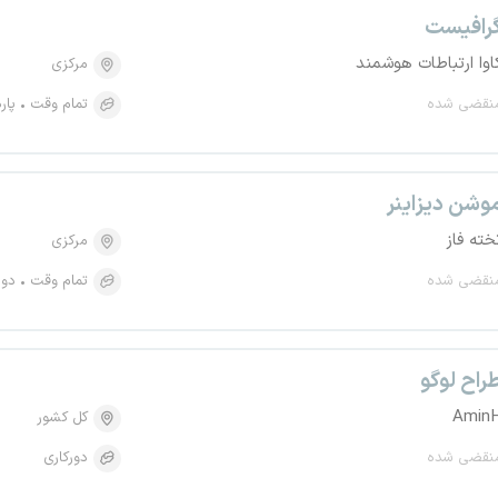
رافیست
اوا ارتباطات هوشمند
مرکزی
نقضی شده
تمام وقت
پار
وشن دیزاینر
خته فاز
مرکزی
نقضی شده
تمام وقت
دور
راح لوگو
Amin
کل کشور
نقضی شده
دورکاری