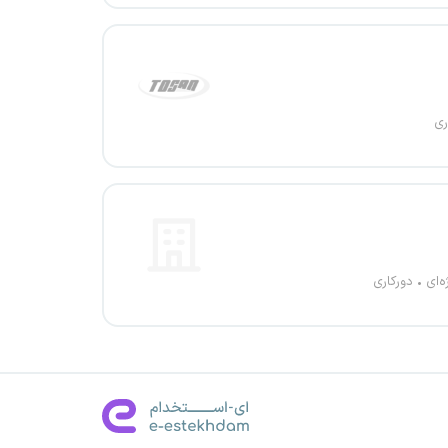
ری
ه‌ای
دورکاری