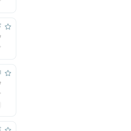
م
رشت
زاهدان
گ
زنجان
ی
م
ساری
سمنان
اس
سنندج
ی
م
سیستان و بلوچستان
شهرکرد
شیراز
گ