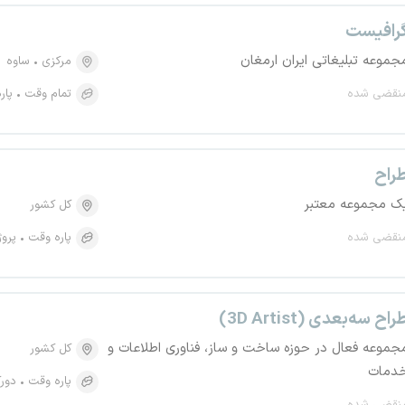
رافیست
جموعه تبلیغاتی ایران ارمغان
مرکزی
ساوه
نقضی شده
تمام وقت
پار
راح
ک مجموعه معتبر
کل کشور
نقضی شده
پاره وقت
پروژ
راح سه‌بعدی (3D Artist)
جموعه فعال در حوزه ساخت و ساز، فناوری اطلاعات و
کل کشور
دمات
پاره وقت
دورک