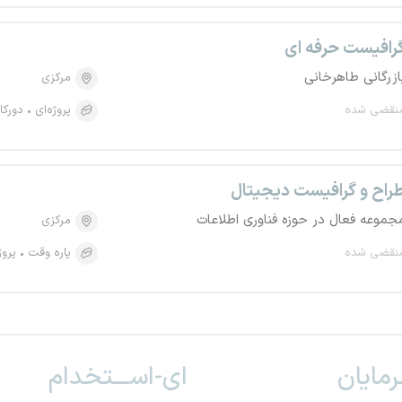
رافیست حرفه ای
ازرگانی طاهرخانی
مرکزی
نقضی شده
پروژه‌ای
دورکا
راح و گرافیست دیجیتال
جموعه فعال در حوزه فناوری اطلاعات
مرکزی
نقضی شده
پاره وقت
پروژ
ـرمایان
ای-اســـتخدام