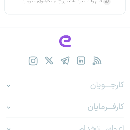
تمام وقت
پاره وقت
پروژه‌ای
کارآموزی
دورکاری
کارجـــویان
کارفـــرمایان
ای-اســـتخدام