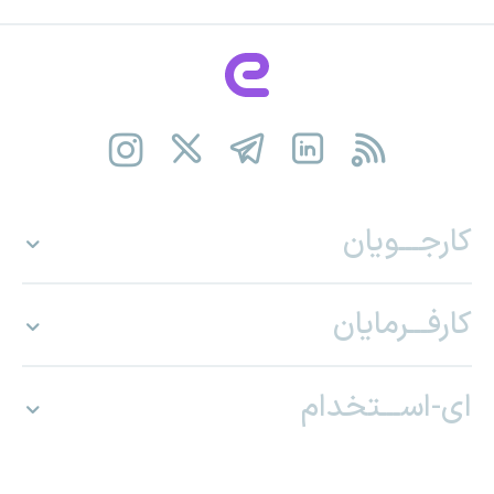
کارجـــویان
کارفـــرمایان
ای-اســـتخدام