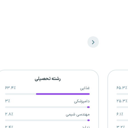
رشته تحصیلی
۶۵.۳٪
غذایی
۶۳.۴٪
۲۵.۳٪
دامپزشکی
۳٪
۶.۱٪
مهندسی شیمی
۲.۸٪
۳.۲٪
ندارد
۲.۴٪