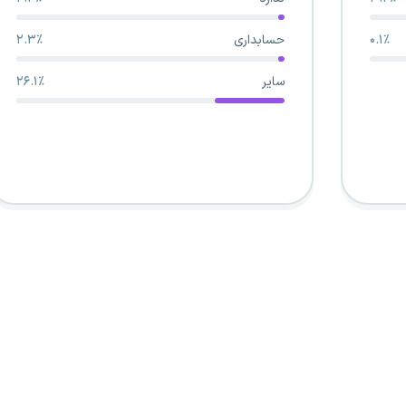
۰.۱٪
حسابداری
۲.۳٪
سایر
۲۶.۱٪