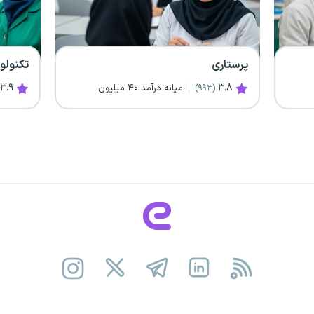
پرستاری
تکنولو
۳.۹
۳.۸
میانه درآمد ۴۰ میلیون
(۹۹۳)