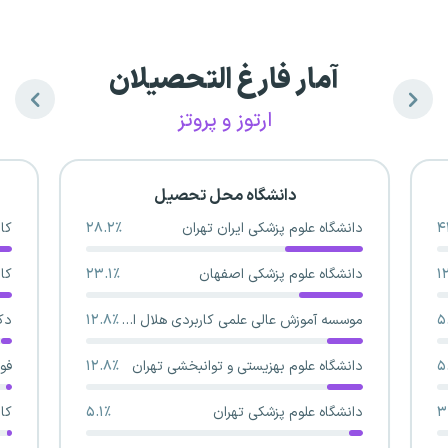
آمار فارغ التحصیلان
ارتوز و پروتز
دانشگاه محل تحصیل
۴
دانشگاه علوم پزشکی ایران تهران
۲۸.۲٪
کا
۱
دانشگاه علوم پزشکی اصفهان
۲۳.۱٪
کا
۵
موسسه آموزش عالی علمی کاربردی هلال احمر ایران(وابسته به جمعیت هلال احمر)
۱۲.۸٪
دک
۵
دانشگاه علوم بهزیستی و توانبخشی تهران
۱۲.۸٪
فو
۳
دانشگاه علوم پزشکی تهران
۵.۱٪
کار