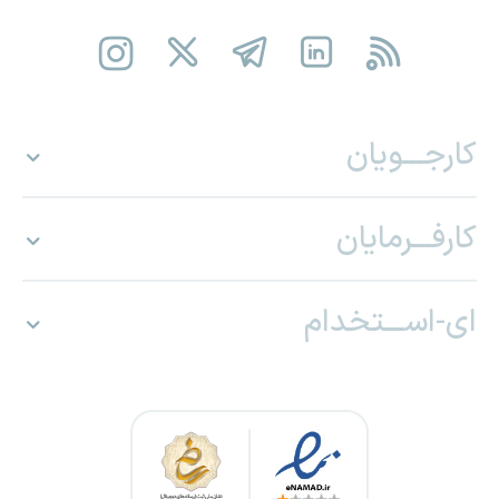
کارجـــویان
کارفـــرمایان
ای-اســـتخدام