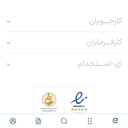
کارجـــویان
کارفـــرمایان
ای-اســـتخدام