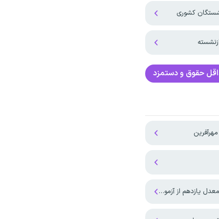
نشستگان کشوری
زنشسته
قل حقوق و دستمزد
هرآفرین
دهم از آزمون سراسری