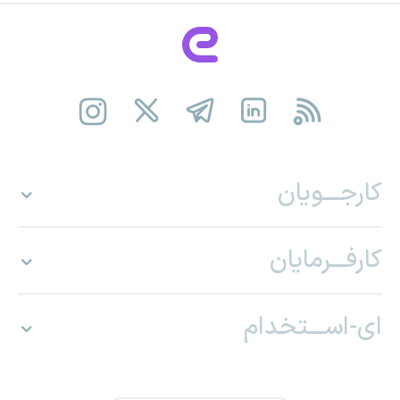
کارجـــویان
کارفـــرمایان
ای-اســـتخدام