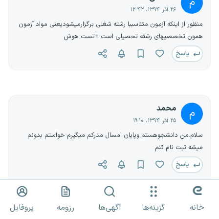
م
۲۶ آذر ۱۳۹۴، ۱۲:۴۲
منظور از اینکه آزمون متناسببا رشته شغلی برگزارمیشودیعنی مواد آزمون
همون تخصصیهای رشته تحصیلی است +تست هوش
پاسخ
محمد
م
۲۵ آذر ۱۳۹۴، ۱۹:۱۰
سلام.من دانشجوهستم وپایان امسال مدرکم میگیرم خواستم بدونم
میشه ثبت نام کنم
پاسخ
محتوا گذار شش
خانه
گزینه‌ها
آگهی‌ها
رزومه
پروفایل
۲۵ آذر ۱۳۹۴، ۱۹:۳۱