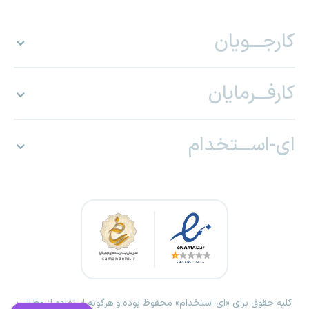
کارجـــویان
کارفـــرمایان
ای-اســـتخدام
کلیه حقوق برای «ای استخدام» محفوظ بوده و هرگونه استفاده از مطالب