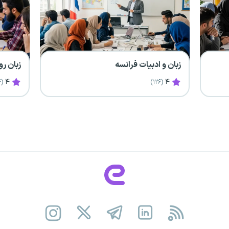
زبان و ادبیات فرانسه
زبان ر
۴
۴
(۶۴)
(۱۲۶)