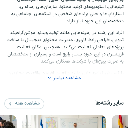
تبلیغاتی، استودیوهای تولید محتوا، سازمان‌های رسانه‌ای،
استارتاپ‌ها و حتی برندهای شخصی در شبکه‌های اجتماعی به
متخصصان این حوزه نیاز دارند.
افراد این رشته در زمینه‌هایی مانند تولید ویدئو، موشن‌گرافیک،
تدوین، طراحی رابط کاربری، مدیریت محتوای دیجیتال یا ساخت
پروژه‌های تعاملی فعالیت می‌کنند. همچنین امکان فعالیت
فریلنسری در این حوزه بسیار رایج است و بسیاری از متخصصان
به صورت پروژه‌ای با شرکت‌ها همکاری می‌کنند.
با گسترش فناوری‌هایی مانند واقعیت افزوده، واقعیت مجازی و
مشاهده بیشتر
رسانه‌های تعاملی، آینده این رشته به سمت تجربه‌های دیجیتال
پیشرفته‌تر حرکت می‌کند. کسانی که علاوه بر مهارت هنری، دانش
فنی به روز داشته باشند، موقعیت رقابتی بهتری خواهند داشت.
سایر رشته‌ها
مشاهده همه
برای ورود حرفه‌ای‌تر به بازار کار چندرسانه‌ای، داشتن یک رزومه
استاندارد که مهارت‌ها، نمونه‌کارها و سوابق کاری را به شکل
مناسب معرفی کند اهمیت زیادی دارد. با استفاده از
رزومه ساز
هوشمند «ای-استخدام چنین رزومه‌ای را به راحتی تهیه کنید.