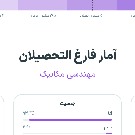
آمار فارغ التحصیلان
مهندسی مکانیک
جنسیت
آقا
۹۳.۴٪
خانم
۶.۶٪