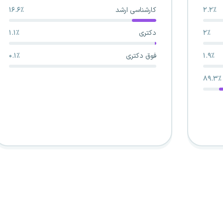
۲.۲٪
کارشناسی ارشد
۱۶.۶٪
۲٪
دکتری
۱.۱٪
۱.۹٪
فوق دکتری
۰.۱٪
۸۹.۳٪