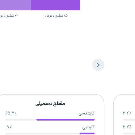
مقطع تحصیلی
۲.۴٪
کارشناسی
۶۵.۳٪
۲.۲٪
کاردانی
۱۷٪