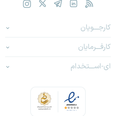
کارجـــویان
کارفـــرمایان
ای-اســـتخدام