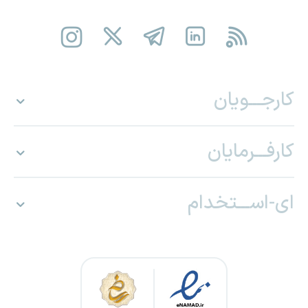
کارجـــویان
کارفـــرمایان
ای-اســـتخدام