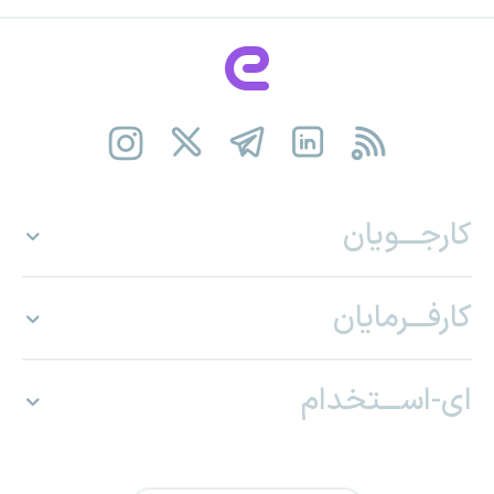
کارجـــویان
کارفـــرمایان
ای-اســـتخدام