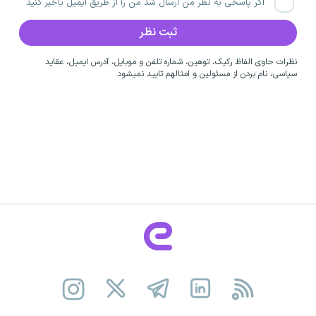
اگر پاسخی به نظر من ارسال شد من را از طریق ایمیل باخبر کنید
نظرات حاوی الفاظ رکیک، توهین، شماره تلفن و موبایل، آدرس ایمیل، عقاید
سیاسی، نام بردن از مسئولین و امثالهم تایید نمیشود.