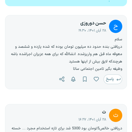
حسن دوروزی
ح
۲۸ آبان ۱۴۰۱، ۱۹:۳۰
سلام
دریافتی بنده حدود ده میلیون تومان بوده که شده یازده و ششصد و
معوقه ماه قبل هم واریزشده. انشاالله که برای همه عزیزان اجراشده باشه
هرچندکه لایق بیش از اینها هستید
وظیفه بگیر تامین اجتماعی ساتا
پاسخ
ث
ث
۲۸ آبان ۱۴۰۱، ۱۶:۲۷
دریافتی خالص5تومان بود 5300 شد برای تازه استخدام مجرد .... خسته