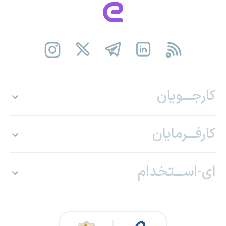
کارجـــویان
کارفـــرمایان
ای-اســـتخدام