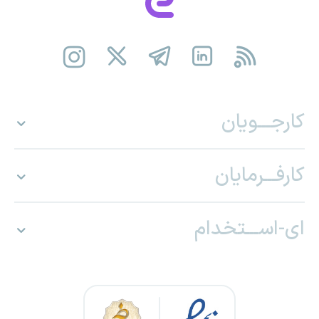
کارجـــویان
کارفـــرمایان
ای-اســـتخدام