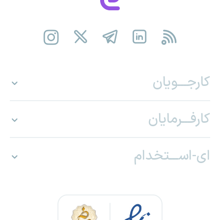
کارجـــویان
کارفـــرمایان
ای-اســـتخدام