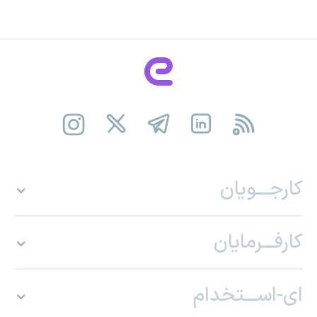
کارجـــویان
کارفـــرمایان
ای-اســـتخدام