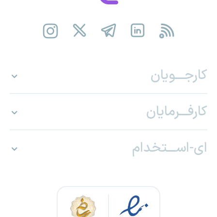
کارجـــویان
کارفـــرمایان
ای-اســـتخدام