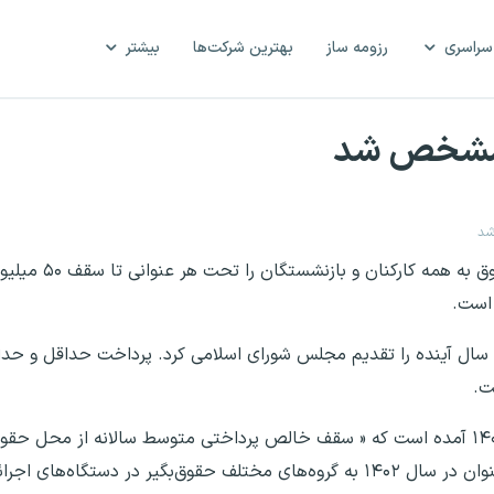
سراسری
رزومه ساز
بهترین شرکت‌ها
بیشتر
 مشخص شد
شد
دولت در لایحه بودجه سال آیند
 است.
ر ۲۱ دی ماه لایحه بودجه سال آینده را تقدیم مجلس شورای اسلامی کرد. پرداخت حداقل 
ت.
در بند «د» تبصره ۱۲ ماده واحده لایحه بودجه سال ۱۴۰۲ آمده است که « سقف خالص پرداختی متوسط سالانه 