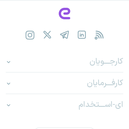
کارجـــویان
کارفـــرمایان
ای-اســـتخدام