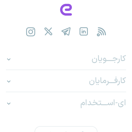
کارجـــویان
کارفـــرمایان
ای-اســـتخدام