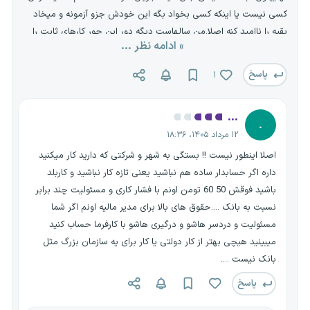
کسی نیست یا اینکه کسی بخواد بگه این خودش جزو آزمونه و میخاد
بقیه را ناامید کنه اصلا.من سالهاست دیگه دور این جور کارهای ثابت را
» ادامه نظر ...
خط کشیدم.در کل خطاب به هم صنف های خودم حسابدارها؛من آرزوم
بود تو بانک کار کنم مخصوصا بانک ملی.هنوزم دوس دارم اصلا وقتی
پاسخ
۱
میرم داخل بانک ملی یه حس خوب و نوستالژی دارم بهش.اما الان تو
شرکت های خصوصی و حتی کار آزاد حسابداری پولهای خوبی جا به جا
...
میشه تا ده برابر حقوق بانک ها.اگر تو فکر کار دولتی هستین تلاش بکنین
.
۱۲ مرداد ۱۴۰۵، ۱۸:۳۶
برین.ولی هدف اصلیتون تقویت خودتون و دست و پا کردن یه کار خوب
باشه.میدونم شرایط جامعه سخته و کار کردن خیلی سخت تر.اما
اصلا اینطور نیست !! بستگی به شهر و شرکتی که دارید کار میکنید
میشه.خیلیا از همین شرایط پولای خوبی درمیارن.به قول یکی از دوستان
داره اگر حسابدار ساده هم نباشید یعنی تازه کار نباشید و کاربلد
میگفت شرایط ایران مثل دریای طوفانیه هرکی موج سواری بلد باشه غرق
باشید فوقش 50 60 تومن اونم با فشار کاری و مسئولیت چند برابر
نمیشه.
نسبت به بانک ....حقوق های بالا برای مدیر مالیه اونم اگر شما
مسئولیت و دردسر هاشو و درگیری هاشو با کارفرما حساب کنید
میبینید هیچی بهتر از کار دولتی یا کار برای یه سازمان بزرگ مثل
بانک نیست ....
پاسخ