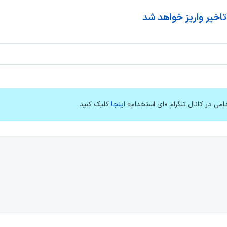
امی در کانال تلگرام «ای استخدام»
اینجا
کلیک کنید