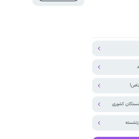
د
نشستگان کشوری
زنشسته