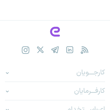
کارجـــویان
کارفـــرمایان
ای-اســـتخدام