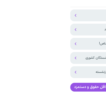
د
نشستگان کشوری
زنشسته
قل حقوق و دستمزد