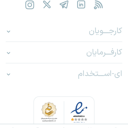
کارجـــویان
کارفـــرمایان
ای-اســـتخدام