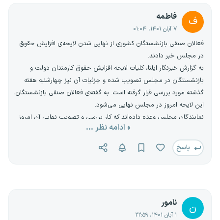
فاطمه
ف
۷ آبان ۱۴۰۱، ۰۱:۰۴
فعالان صنفی بازنشستگان کشوری از نهایی شدن لایحه‌ی افزایش حقوق
در مجلس خبر دادند.
به گزارش خبرنگار ایلنا، کلیات لایحه افزایش حقوق کارمندان دولت و
بازنشستگان در مجلس تصویب شده و جزئیات آن نیز چهارشنبه هفته
گذشته مورد بررسی قرار گرفته است. به گفته‌ی فعالان صنفی بازنشستگان،
این لایحه امروز در مجلس نهایی می‌شود.
نمایندگان مجلس وعده داده‌اند که کار بررسی و تصویب نهایی آن امروز
» ادامه نظر ...
یکشنبه به پایان خواهد رسید؛ این لایحه بعد از تایید شورای نگهبان به اجرا
خواهد رسید.
پاسخ
مساله بعدی زمان آغاز اجراست؛ نمایندگان مجلس زمان اجرا را مهر
تعیین کرده‌اند؛ قرار است معوقات مهر در آبان به حساب مشمولان
پرداخت شود. با این حساب، حقوق کارمندان دولت، بازنشستگان صندوق
کشوری و بازنشستگان لشگری در آبان افزایش خواهد یافت و مابه‌التفاوت
نامور
مهر را نیز دریافت خواهند کرد.
ن
۱ آبان ۱۴۰۱، ۲۲:۵۹