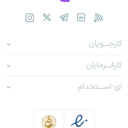
کارجـــویان
کارفـــرمایان
ای-اســـتخدام