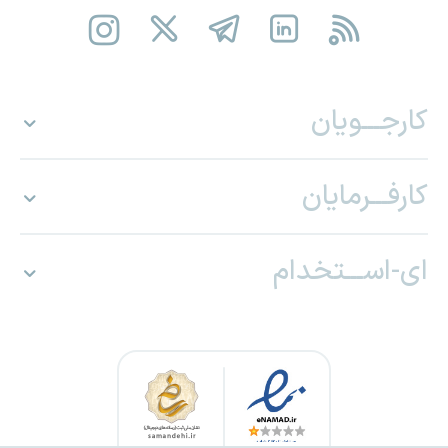
کارجـــویان
کارفـــرمایان
ای-اســـتخدام