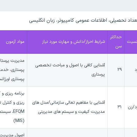
اد تحصیلی، اطلاعات عمومی کامپیوتر، زبان انگلیسی
حداکثر
سیت
شرایط احراز/دانش و مهارت مورد نیاز
مواد آزمون
سن
مدیریت پرستار
آشنایی کافی با اصول و مباحث تخصصی
د
۲۹
پرستاری، خدمات
پرستاری
پرستاری اورژا
برنامه ریزی و ک
آشنایی با مفاهیم تعالی سازمانی/مدل های
ریزی و کنترل ت
د/زن
۳۱
مدیریت کیفیت و سیستم های مدیریتی
EFQM، سی
(MIS)
اصول مدیریت 