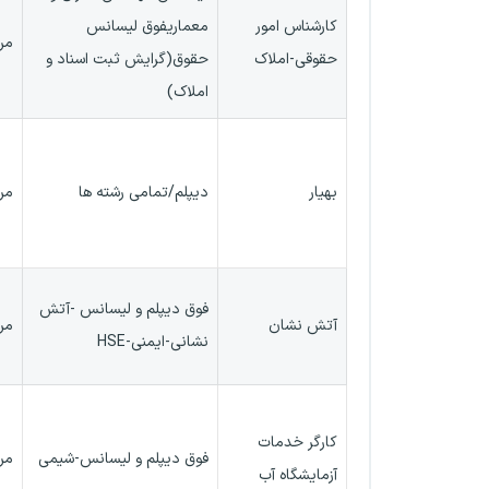
کارشناس امور
معماریفوق لیسانس
مر
حقوقی-املاک
حقوق(گرایش ثبت اسناد و
املاک)
بهیار
دیپلم/تمامی رشته ها
مر
فوق دیپلم و لیسانس -آتش
آتش نشان
مر
نشانی-ایمنی-HSE
کارگر خدمات
فوق دیپلم و لیسانس-شیمی
مر
آزمایشگاه آب