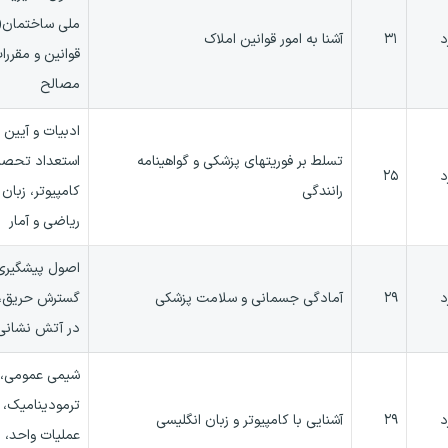
د
۳۱
آشنا به امور قوانین املاک
قوانین و مقرر
مصالح
ادبیات و آیین
تسلط بر فوریتهای پزشکی و گواهینامه
استعداد تحصی
د
۲۵
رانندگی
کامپیوتر، زبان
ریاضی و آمار
اصول پیشگیری 
د
۲۹
آمادگی جسمانی و سلامت پزشکی
گسترش حریق، 
در آتش نشانی و 
شیمی عمومی،،
ترمودینامیک، ا
د
۲۹
آشنایی با کامپیوتر و زبان انگلیسی
عملیات واحد، م