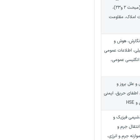
ملی ساختمان(مبحث ۲ و۲۳)،
ات املاک، مقاومت
 نگارش، هوش و
لی، اطلاعات عمومی
 انگلیسی عمومی،
و علل بروز و
اطفای حریق، ایمنی
HSE
شیمی فیزیک و
نتقال جرم و
وازنه جرم و انرژی،