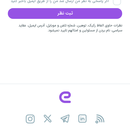
اگر پاسخی به نظر من ارسال شد من را از طریق ایمیل باخبر کنید
نظرات حاوی الفاظ رکیک، توهین، شماره تلفن و موبایل، آدرس ایمیل، عقاید
سیاسی، نام بردن از مسئولین و امثالهم تایید نمیشود.