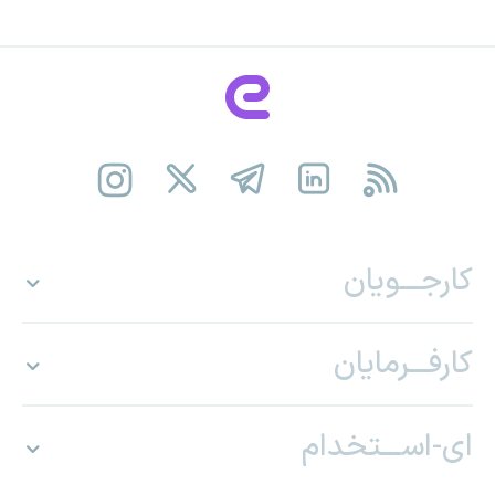
کارجـــویان
کارفـــرمایان
ای-اســـتخدام