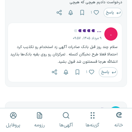
درخواست دادیم هیچی که هیچی
پاسخ
۱
...
.
۹ مرداد ۱۴۰۵، ۰۹:۵۷
سلام چند روز قبل بانک صادرات آگهی زد استخدام رو تکذیب کرد
احتمالا فعلا طرح نخبگان کنسله . تمرکزتان رو روی بقیه بانک‌ها بذارید
انشالله هرجا قسمتتون شد قبول بشید.
پاسخ
۱
مالمیر
م
۳ مرداد ۱۴۰۵، ۱۱:۴۶
خانه
گزینه‌ها
آگهی‌ها
رزومه
پروفایل
سلام کاربر بانکی اکه فردا رفتی مصاحبه ازشون بپرس دوباره دعوت میکنن