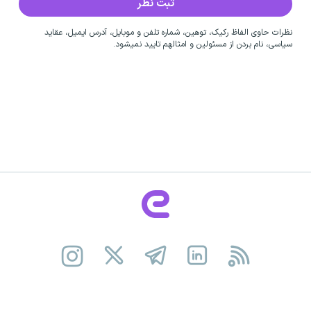
نظرات حاوی الفاظ رکیک، توهین، شماره تلفن و موبایل، آدرس ایمیل، عقاید
سیاسی، نام بردن از مسئولین و امثالهم تایید نمیشود.