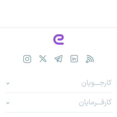
کارجـــویان
کارفـــرمایان