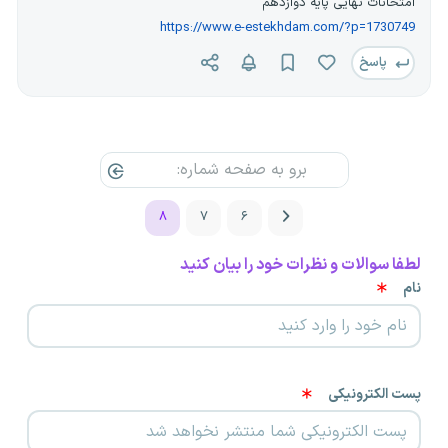
امتحانات نهایی پایه دوازدهم
https://www.e-estekhdam.com/?p=1730749
پاسخ
۸
۷
۶
لطفا سوالات و نظرات خود را بیان کنید
نام
پست الکترونیکی