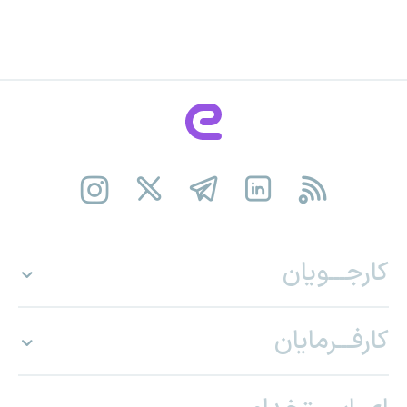
کارجـــویان
کارفـــرمایان