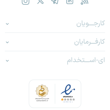
کارجـــویان
کارفـــرمایان
ای-اســـتخدام