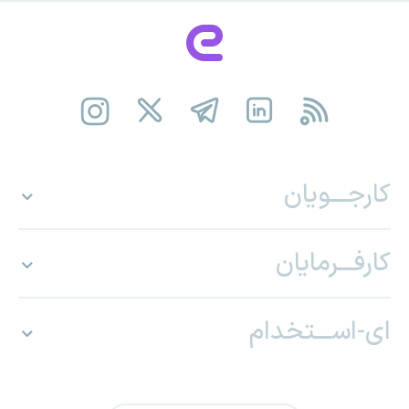
کارجـــویان
کارفـــرمایان
ای-اســـتخدام