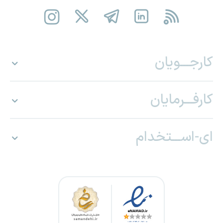
کارجـــویان
کارفـــرمایان
ای-اســـتخدام