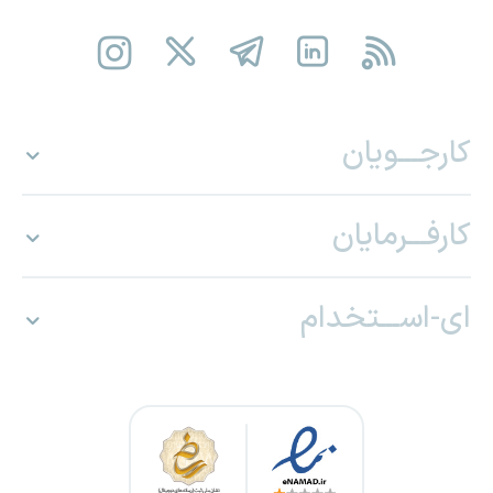
کارجـــویان
کارفـــرمایان
ای-اســـتخدام